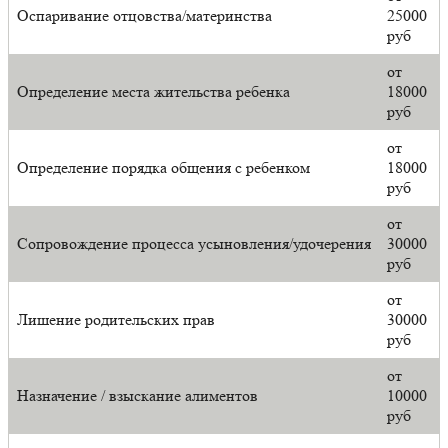
Оспаривание отцовства/материнства
25000
руб
от
Определение места жительства ребенка
18000
руб
от
Определение порядка общения с ребенком
18000
руб
от
Сопровождение процесса усыновления/удочерения
30000
руб
от
Лишение родительских прав
30000
руб
от
Назначение / взыскание алиментов
10000
руб