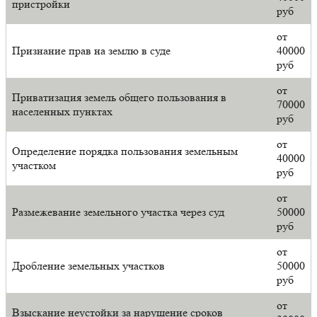
пристройки
руб
от
Признание прав на землю в суде
40000
руб
от
Приватизация земель общего пользования в
70000
населенных пунктах
руб
от
Определение порядка пользования земельным
40000
участком
руб
от
Размежевание земельного участка через суд
50000
руб
от
Дробление земельных участков
50000
руб
от
Взыскание неустойки за нарушение сроков