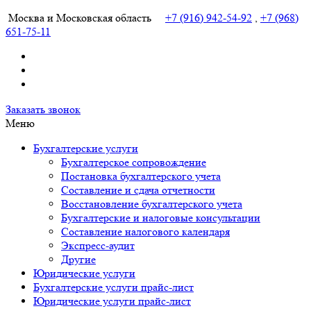
Москва и Московская область
+7 (916) 942-54-92
,
+7 (968)
651-75-11
Заказать звонок
Частный бухгалтер и юрист в Москве и МО
Услуги частного бухгалтера и юриста в Москве и Московской
Меню
области
Бухгалтерские услуги
Бухгалтерское сопровождение
Постановка бухгалтерского учета
Составление и сдача отчетности
Восстановление бухгалтерского учета
Бухгалтерские и налоговые консультации
Составление налогового календаря
Экспресс-аудит
Другие
Юридические услуги
Бухгалтерские услуги прайс-лист
Юридические услуги прайс-лист