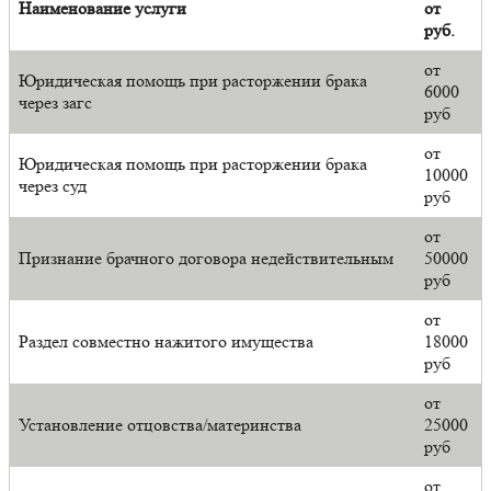
Наименование услуги
от
руб.
от
Юридическая помощь при расторжении брака
6000
через загс
руб
от
Юридическая помощь при расторжении брака
10000
через суд
руб
от
Признание брачного договора недействительным
50000
руб
от
Раздел совместно нажитого имущества
18000
руб
от
Установление отцовства/материнства
25000
руб
от