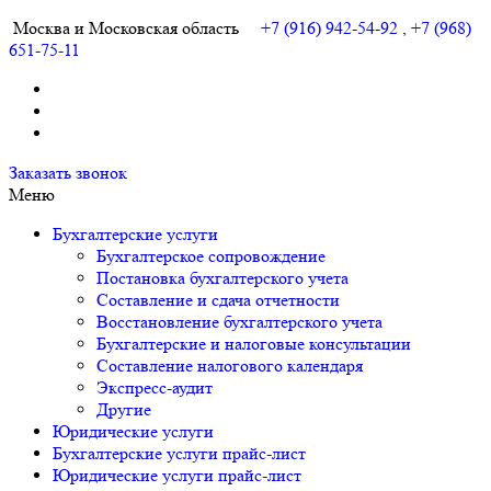
Москва и Московская область
+7 (916) 942-54-92
,
+7 (968)
651-75-11
Заказать звонок
Частный бухгалтер и юрист в Москве и МО
Услуги частного бухгалтера и юриста в Москве и Московской
Меню
области
Бухгалтерские услуги
Бухгалтерское сопровождение
Постановка бухгалтерского учета
Составление и сдача отчетности
Восстановление бухгалтерского учета
Бухгалтерские и налоговые консультации
Составление налогового календаря
Экспресс-аудит
Другие
Юридические услуги
Бухгалтерские услуги прайс-лист
Юридические услуги прайс-лист